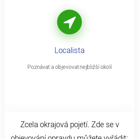
Localista
Poznávat a objevovat nejbližší okolí
Zcela okrajová pojetí. Zde se v
objevování opravdu můžete vyřádit: