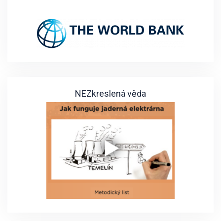
NEZkreslená věda