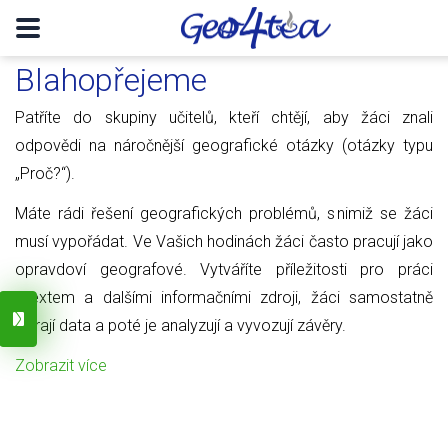
Blahopřejeme
Patříte do skupiny učitelů, kteří chtějí, aby žáci znali
odpovědi na náročnější geografické otázky (otázky typu
„Proč?“).
Máte rádi řešení geografických problémů, s nimiž se žáci
musí vypořádat. Ve Vašich hodinách žáci často pracují jako
opravdoví geografové. Vytváříte příležitosti pro práci
s textem a dalšími informačními zdroji, žáci samostatně
sbírají data a poté je analyzují a vyvozují závěry.
Zobrazit více