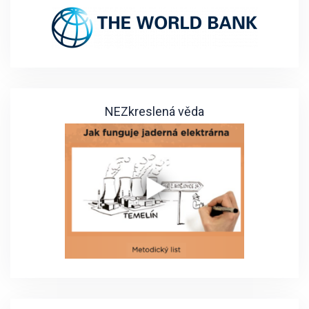
NEZkreslená věda