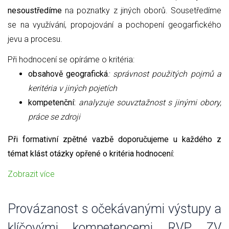
nesoustředíme
na poznatky z jiných oborů. Sousetředíme
se na využívání, propojování a pochopení geogarfického
jevu a procesu.
Při hodnocení se opíráme o kritéria:
obsahově geografická
: správnost použitých pojmů a
keritéria v jiných pojetích
kompetenční:
analyzuje souvztažnost s jinými obory,
práce se zdroji
Při formativní zpětné vazbě doporučujeme u každého z
témat klást otázky opřené o kritéria hodnocení:
Zobrazit více
Provázanost s očekávanými výstupy a
klíčovými kompetencemi RVP ZV