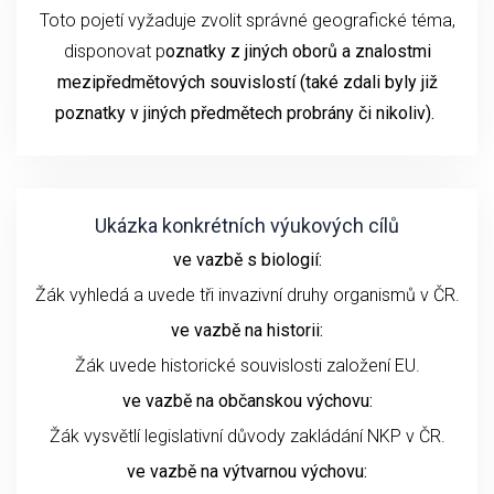
Toto pojetí vyžaduje zvolit správné geografické téma,
disponovat p
oznatky z jiných oborů a znalostmi
mezipředmětových souvislostí (také zdali byly již
poznatky v jiných předmětech probrány či nikoliv).
Ukázka konkrétních výukových cílů
ve vazbě s biologií:
Žák vyhledá a uvede tři invazivní druhy organismů v ČR.
ve vazbě na historii:
Žák uvede historické souvislosti založení EU.
ve vazbě na občanskou výchovu:
Žák vysvětlí legislativní důvody zakládání NKP v ČR.
ve vazbě na výtvarnou výchovu: