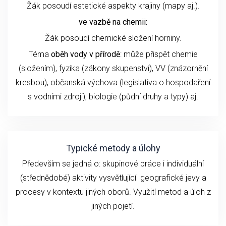
Žák posoudí estetické aspekty krajiny (mapy aj.).
ve vazbě na chemii:
Žák posoudí chemické složení horniny.
Téma
oběh vody v přírodě
: může přispět chemie
(složením), fyzika (zákony skupenství), VV (znázornění
kresbou), občanská výchova (legislativa o hospodaření
s vodními zdroji), biologie (půdní druhy a typy) aj.
Typické metody a úlohy
Především se jedná o: skupinové práce i individuální
(střednědobé) aktivity vysvětlující geografické jevy a
procesy v kontextu jiných oborů. Využití metod a úloh z
jiných pojetí.