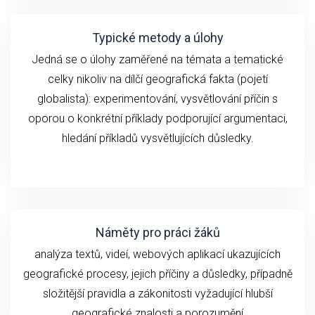
Typické metody a úlohy
Jedná se o ú
loh
y zaměřené na
témata a
tematické
celky
n
ikoliv
na
dílčí geografick
á fakta (
pojetí
globalista): experimentování,
vysvětlování
příčin
s
oporou o konkrétní příklady podporující argumentaci,
hledání příkladů vysvětlujících důsledky.
Náměty pro práci žáků
analýza textů, videí,
webových aplikací ukazujících
geografické
procesy, jejich příčiny a důsledky, případně
složitější pravidla a zákonitosti vyžadující hlubší
geografické znalosti a porozumění