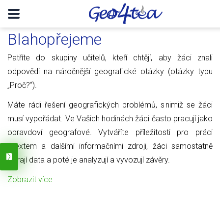
Blahopřejeme
Patříte do skupiny učitelů, kteří chtějí, aby žáci znali
odpovědi na náročnější geografické otázky (otázky typu
„Proč?“).
Máte rádi řešení geografických problémů, s nimiž se žáci
musí vypořádat. Ve Vašich hodinách žáci často pracují jako
opravdoví geografové. Vytváříte příležitosti pro práci
s textem a dalšími informačními zdroji, žáci samostatně
sbírají data a poté je analyzují a vyvozují závěry.
Zobrazit více