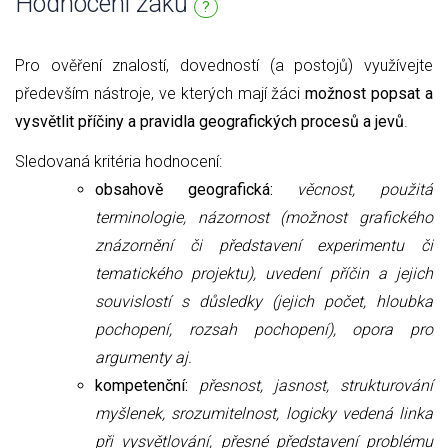
Hodnocení žáků
?
Pro ověření znalostí, dovedností (a postojů) využívejte
především nástroje, ve kterých mají žáci
možnost popsat a
vysvětlit příčiny a pravidla geografických procesů a jevů
.
Sledovaná kritéria hodnocení:
obsahově geografická:
věcnost, použitá
terminologie, názornost (možnost grafického
znázornění či představení experimentu či
tematického projektu), uvedení příčin a jejich
souvislostí s důsledky (jejich počet, hloubka
pochopení, rozsah pochopení), opora pro
argumenty aj.
kompetenční:
přesnost, jasnost, strukturování
myšlenek, srozumitelnost,
logicky vedená linka
při vysvětlování,
přesné představení problému