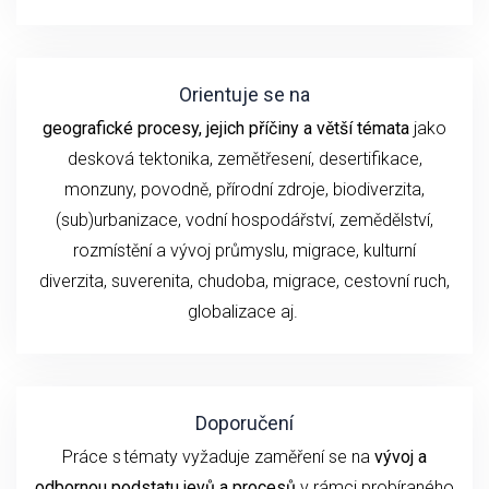
Orientuje se na
geografické procesy, jejich příčiny a větší témata
jako
desková tektonika, zemětřesení,
desertifikace,
monzuny,
povodně, přírodní
zdroje, biodiverzita,
(sub)urbanizace,
vodní hospodářství, zemědělství,
rozmístění a vývoj průmyslu,
migrace, kulturní
diverzita,
suverenita, chudoba
,
migrace,
cestovní ruch
,
globalizace
aj.
Doporučení
P
ráce s tématy
vyžaduje
zaměření se
na
vývoj
a
odbornou podstatu
jevů a procesů
v rámci probíraného