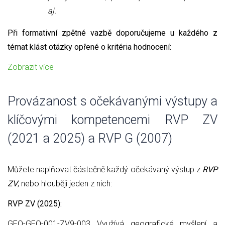
aj.
Při formativní zpětné vazbě doporučujeme u každého z
témat klást otázky opřené o kritéria hodnocení:
Zobrazit více
Provázanost s očekávanými výstupy a
klíčovými kompetencemi RVP ZV
(2021 a 2025) a RVP G (2007)
Můžete naplňovat částečně každý očekávaný výstup z
RVP
ZV
, nebo hlouběji jeden z nich:
RVP ZV (2025):
GEO-GEO-001-ZV9-003 Využívá geografické myšlení a