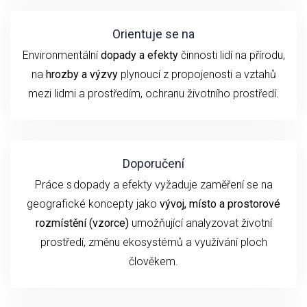
Orientuje se na
Environmentální
dopady a efekty
činnosti lidí na přírodu,
na
hrozby a výzvy
plynoucí z propojenosti a vztahů
mezi lidmi a prostředím, ochranu životního prostředí.
Doporučení
P
ráce s dopady a efekty
vyžaduje
zaměření se
na
geografické koncepty jako
vývoj,
místo a prostorové
rozmístění (vzorce)
umožňující analyzovat životní
prostředí, změnu ekosystémů a využívání ploch
člověkem.