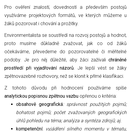
Pro ověření znalostí, dovedností a především postojů
využíváme projektových formátů, ve kterých můžeme u
žáků pozorovat i chování a prožitky.
Environmentalista se soustředí na rozvoj postojů a hodnot,
proto musíme důkladně zvažovat, jak co od žáků
očekáváme, převedeme do pozorovatelné či měřitelné
podoby. Je pro něj důležité, aby žáci zažívali
chráněné
prostředí při vyjadřování názorů.
Je lepší vést se žáky
zpětnovazebné rozhovory, než se klonit k přímé klasifikaci.
Z tohoto důvodu při hodnocení používáme spíše
analytickou popisnou zpětnou vazbu
opřenou o kritéria:
obsahově geografická
: správnost použitých pojmů;
bohatost pojmů; počet zvažovaných geografických
úhlů pohledu na téma; analýza a syntéza zdrojů; aj.
kompetenční:
vyjádření silného momentu v tématu,