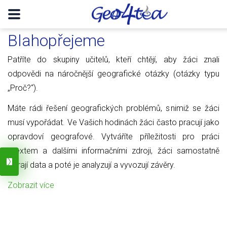
Blahopřejeme
Patříte do skupiny učitelů, kteří chtějí, aby žáci znali
odpovědi na náročnější geografické otázky (otázky typu
„Proč?“).
Máte rádi řešení geografických problémů, s nimiž se žáci
musí vypořádat. Ve Vašich hodinách žáci často pracují jako
opravdoví geografové. Vytváříte příležitosti pro práci
s textem a dalšími informačními zdroji, žáci samostatně
sbírají data a poté je analyzují a vyvozují závěry.
Zobrazit více