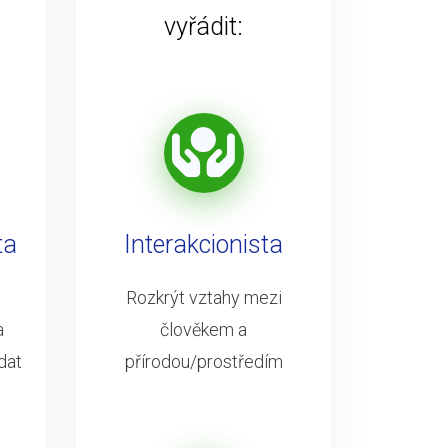
vyřádit:
ta
Interakcionista
Rozkrýt vztahy mezi
a
člověkem a
dat
přírodou/prostředím