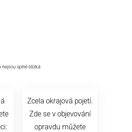
 nejsou úplně blízká.
ná
Zcela okrajová pojetí.
ete
Zde se v objevování
ci:
opravdu můžete