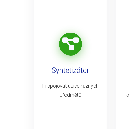
Syntetizátor
Propojovat učivo různých
předmětů
o