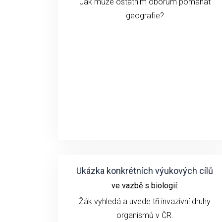
Jak může ostatním oborům pomáhat
geografie?
Ukázka konkrétních výukových cílů
ve vazbě s biologií:
Žák vyhledá a uvede tři invazivní druhy
organismů v ČR.