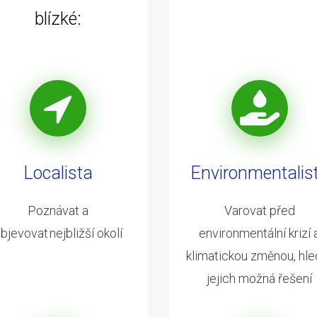
blízké:
Localista
Environmentalis
Poznávat a
Varovat před
bjevovat nejbližší okolí
environmentální krizí 
klimatickou změnou, hle
jejich možná řešení