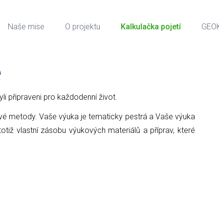
Naše mise
O projektu
Kalkulačka pojetí
GEO
e
 byli připraveni pro každodenní život.
ové metody. Vaše výuka je tematicky pestrá a Vaše výuka
tiž vlastní zásobu výukových materiálů a příprav, které