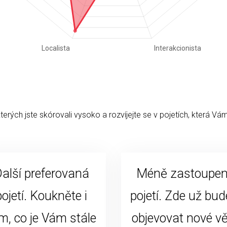
kterých jste skórovali vysoko a rozvíjejte se v pojetích, která Vám
alší preferovaná
Méně zastoupe
pojetí. Koukněte i
pojetí. Zde už bud
m, co je Vám stále
objevovat nové vě