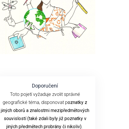
Doporučení
Toto pojetí vyžaduje zvolit správné
geografické téma, disponovat p
oznatky z
jiných oborů a znalostmi mezipředmětových
souvislostí (také zdali byly již poznatky v
jiných předmětech probrány či nikoliv).