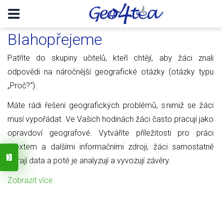
Blahopřejeme
Patříte do skupiny učitelů, kteří chtějí, aby žáci znali
odpovědi na náročnější geografické otázky (otázky typu
„Proč?“).
Máte rádi řešení geografických problémů, s nimiž se žáci
musí vypořádat. Ve Vašich hodinách žáci často pracují jako
opravdoví geografové. Vytváříte příležitosti pro práci
s textem a dalšími informačními zdroji, žáci samostatně
sbírají data a poté je analyzují a vyvozují závěry.
Zobrazit více