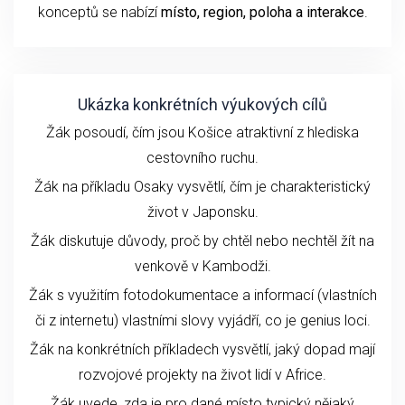
konceptů se nabízí
místo, region, poloha a interakce
.
Ukázka konkrétních výukových cílů
Žák posoudí, čím jsou Košice atraktivní z hlediska
cestovního ruchu.
Žák na příkladu Osaky vysvětlí, čím je charakteristický
život v Japonsku.
Žák diskutuje důvody, proč by chtěl nebo nechtěl žít na
venkově v Kambodži.
Žák s využitím fotodokumentace a informací (vlastních
či z internetu) vlastními slovy vyjádří, co je genius loci.
Žák na konkrétních příkladech vysvětlí, jaký dopad mají
rozvojové projekty na život lidí v Africe.
Žák uvede, zda je pro dané místo typický nějaký