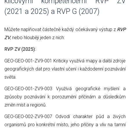
klíčovými kompetencemi RVP ZV
(2021 a 2025) a RVP G (2007)
Můžete naplňovat částečně každý očekávaný výstup z
RVP
ZV
, nebo hlouběji jeden z nich:
RVP ZV (2025):
GEO-GEO-001-ZV9-001 Kriticky využívá mapy a další zdroje
geografických dat pro vlastní učení i každodenní poznávání
světa.
GEO-GEO-001-ZV9-003 Využívá geografické myšlení a
způsoby poznávání k porozumění příčinám a důsledkům
změn míst a regionů.
GEO-GEO-002-ZV9-007 Odvodí charakter půd a živých
organismů pro konkrétní místo, jeho příčiny a vliv na tamní