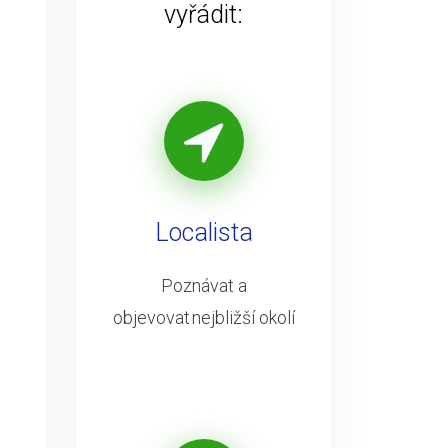
vyřádit:
Localista
Poznávat a
objevovat nejbližší okolí