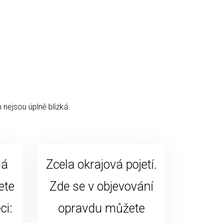
 nejsou úplně blízká.
ná
Zcela okrajová pojetí.
ete
Zde se v objevování
ci:
opravdu můžete