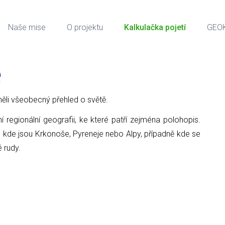
Naše mise
O projektu
Kalkulačka pojetí
GEO
e
ci měli všeobecný přehled o světě.
ní regionální geografii, ke které patří zejména polohopis.
, kde jsou Krkonoše, Pyreneje nebo Alpy, případně kde se
é rudy.