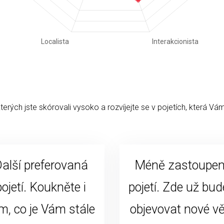
kterých jste skórovali vysoko a rozvíjejte se v pojetích, která Vám
alší preferovaná
Méně zastoupe
pojetí. Koukněte i
pojetí. Zde už bud
m, co je Vám stále
objevovat nové vě