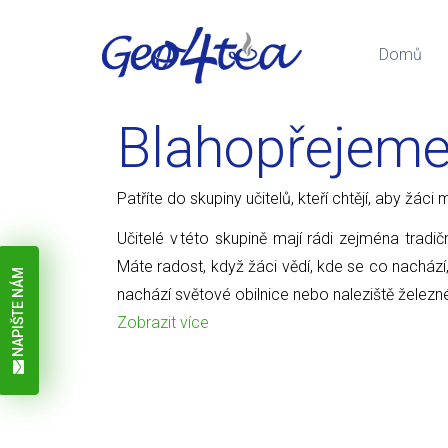
Domů
Blahopřejem
Patříte do skupiny učitelů, kteří chtějí, aby žá
Učitelé v této skupině mají rádi zejména tradič
Máte radost, když žáci vědí, kde se co nachází
NAPIŠTE NÁM
nachází světové obilnice nebo naleziště železn
Zobrazit více