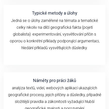
Typické metody a úlohy
Jedná se o ú
loh
y zaměřené na
témata a
tematické
celky
n
ikoliv
na
dílčí geografick
á fakta (
pojetí
globalista): experimentování,
vysvětlování
příčin
s
oporou o konkrétní příklady podporující argumentaci,
hledání příkladů vysvětlujících důsledky.
Náměty pro práci žáků
analýza textů, videí,
webových aplikací ukazujících
geografické
procesy, jejich příčiny a důsledky, případně
složitější pravidla a zákonitosti vyžadující hlubší
geografické znalosti a porozumění