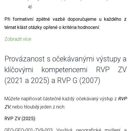
aj.
Při formativní zpětné vazbě doporučujeme u každého z
témat klást otázky opřené o kritéria hodnocení:
Zobrazit více
Provázanost s očekávanými výstupy a
klíčovými kompetencemi RVP ZV
(2021 a 2025) a RVP G (2007)
Můžete naplňovat částečně každý očekávaný výstup z
RVP
ZV
, nebo hlouběji jeden z nich:
RVP ZV (2025):
GEO-GEO-001-ZV9-003 Využívá geografické myšlení a