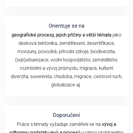
Orientuje se na
geografické procesy, jejich příčiny a větší témata
jako
desková tektonika, zemětřesení,
desertifikace,
monzuny,
povodně, přírodní
zdroje, biodiverzita,
(sub)urbanizace,
vodní hospodářství, zemědělství,
rozmístění a vývoj průmyslu,
migrace, kulturní
diverzita,
suverenita, chudoba
,
migrace,
cestovní ruch
,
globalizace
aj.
Doporučení
P
ráce s tématy
vyžaduje
zaměření se
na
vývoj
a
odbornou podstatu
jevů a procesů
v rámci probíraného