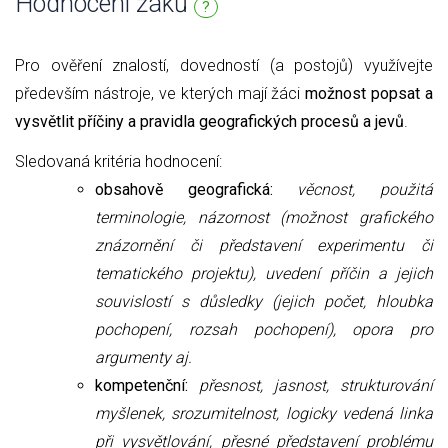
Hodnocení žáků
?
Pro ověření znalostí, dovedností (a postojů) využívejte
především nástroje, ve kterých mají žáci
možnost popsat a
vysvětlit příčiny a pravidla geografických procesů a jevů
.
Sledovaná kritéria hodnocení:
obsahově geografická:
věcnost, použitá
terminologie, názornost (možnost grafického
znázornění či představení experimentu či
tematického projektu), uvedení příčin a jejich
souvislostí s důsledky (jejich počet, hloubka
pochopení, rozsah pochopení), opora pro
argumenty aj.
kompetenční:
přesnost, jasnost, strukturování
myšlenek, srozumitelnost,
logicky vedená linka
při vysvětlování,
přesné představení problému