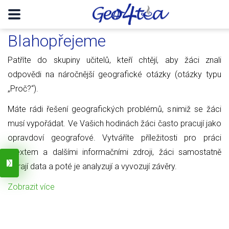
Blahopřejeme
Patříte do skupiny učitelů, kteří chtějí, aby žáci znali
odpovědi na náročnější geografické otázky (otázky typu
„Proč?“).
Máte rádi řešení geografických problémů, s nimiž se žáci
musí vypořádat. Ve Vašich hodinách žáci často pracují jako
opravdoví geografové. Vytváříte příležitosti pro práci
s textem a dalšími informačními zdroji, žáci samostatně
sbírají data a poté je analyzují a vyvozují závěry.
Zobrazit více