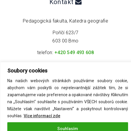
Kontakt
Pedagogická fakulta, Katedra geografie
Poříčí 623/7
603 00 Brno
telefon:
+420 549 493 608
email:
info@geo4tea.com
Soubory cookies
Na našich webových stránkách používáme soubory cookie,
abychom vám poskytli co nejrelevantnější zážitek tím, že si
zapamatujeme vaše preference a opakované návštěvy. Kliknutím
na „Souhlasím“ souhlasíte s používáním VŠECH souborů cookie.
©
2026
Acmark s.r.o
. All Rights Reserved.
Můžete však navštívit „Nastavení“ a poskytnout kontrolovaný
souhlas.
Více informací zde
Zásady ochrany osobních údajů
Souhlasím