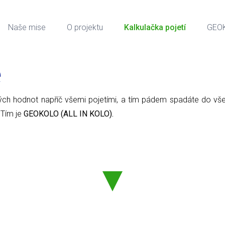
Naše mise
O projektu
Kalkulačka pojetí
GEO
e
sokých hodnot napříč všemi pojetími, a tím pádem spadáte do vše
 Tím je
GEOKOLO (ALL IN KOLO).