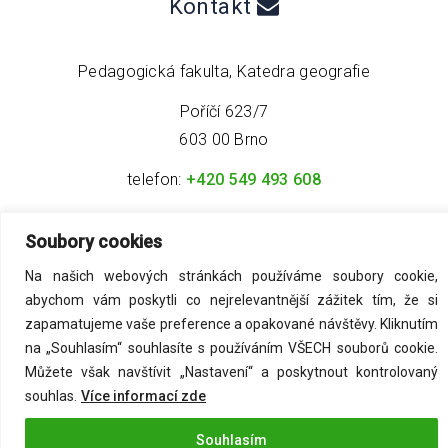
Kontakt
Pedagogická fakulta, Katedra geografie
Poříčí 623/7
603 00 Brno
telefon:
+420 549 493 608
email:
info@geo4tea.com
Soubory cookies
Na našich webových stránkách používáme soubory cookie,
abychom vám poskytli co nejrelevantnější zážitek tím, že si
zapamatujeme vaše preference a opakované návštěvy. Kliknutím
na „Souhlasím“ souhlasíte s používáním VŠECH souborů cookie.
©
2026
Acmark s.r.o
. All Rights Reserved.
Můžete však navštívit „Nastavení“ a poskytnout kontrolovaný
souhlas.
Více informací zde
Zásady ochrany osobních údajů
Souhlasím