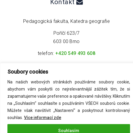
Kontakt
Pedagogická fakulta, Katedra geografie
Poříčí 623/7
603 00 Brno
telefon:
+420 549 493 608
email:
info@geo4tea.com
Soubory cookies
Na našich webových stránkách používáme soubory cookie,
abychom vám poskytli co nejrelevantnější zážitek tím, že si
zapamatujeme vaše preference a opakované návštěvy. Kliknutím
na „Souhlasím“ souhlasíte s používáním VŠECH souborů cookie.
©
2026
Acmark s.r.o
. All Rights Reserved.
Můžete však navštívit „Nastavení“ a poskytnout kontrolovaný
souhlas.
Více informací zde
Zásady ochrany osobních údajů
Souhlasím