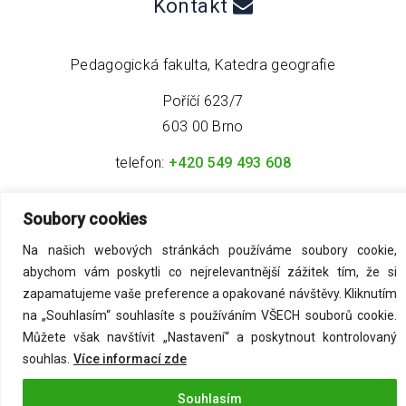
Kontakt
Pedagogická fakulta, Katedra geografie
Poříčí 623/7
603 00 Brno
telefon:
+420 549 493 608
email:
info@geo4tea.com
Soubory cookies
Na našich webových stránkách používáme soubory cookie,
abychom vám poskytli co nejrelevantnější zážitek tím, že si
zapamatujeme vaše preference a opakované návštěvy. Kliknutím
na „Souhlasím“ souhlasíte s používáním VŠECH souborů cookie.
©
2026
Acmark s.r.o
. All Rights Reserved.
Můžete však navštívit „Nastavení“ a poskytnout kontrolovaný
souhlas.
Více informací zde
Zásady ochrany osobních údajů
Souhlasím