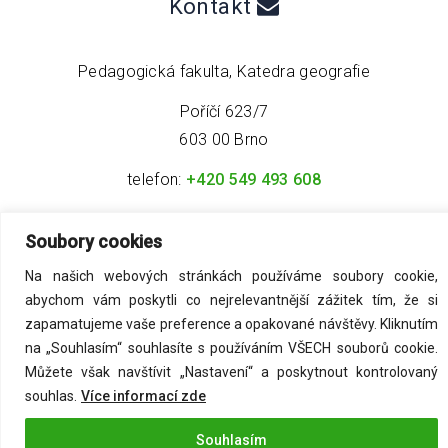
Kontakt
Pedagogická fakulta, Katedra geografie
Poříčí 623/7
603 00 Brno
telefon:
+420 549 493 608
email:
info@geo4tea.com
Soubory cookies
Na našich webových stránkách používáme soubory cookie,
abychom vám poskytli co nejrelevantnější zážitek tím, že si
zapamatujeme vaše preference a opakované návštěvy. Kliknutím
na „Souhlasím“ souhlasíte s používáním VŠECH souborů cookie.
©
2026
Acmark s.r.o
. All Rights Reserved.
Můžete však navštívit „Nastavení“ a poskytnout kontrolovaný
souhlas.
Více informací zde
Zásady ochrany osobních údajů
Souhlasím