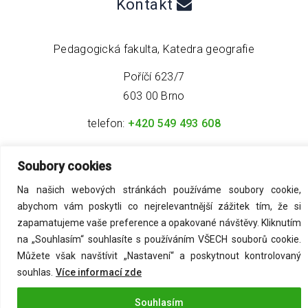
Kontakt
Pedagogická fakulta, Katedra geografie
Poříčí 623/7
603 00 Brno
telefon:
+420 549 493 608
email:
info@geo4tea.com
Soubory cookies
Na našich webových stránkách používáme soubory cookie,
abychom vám poskytli co nejrelevantnější zážitek tím, že si
zapamatujeme vaše preference a opakované návštěvy. Kliknutím
na „Souhlasím“ souhlasíte s používáním VŠECH souborů cookie.
©
2026
Acmark s.r.o
. All Rights Reserved.
Můžete však navštívit „Nastavení“ a poskytnout kontrolovaný
souhlas.
Více informací zde
Zásady ochrany osobních údajů
Souhlasím